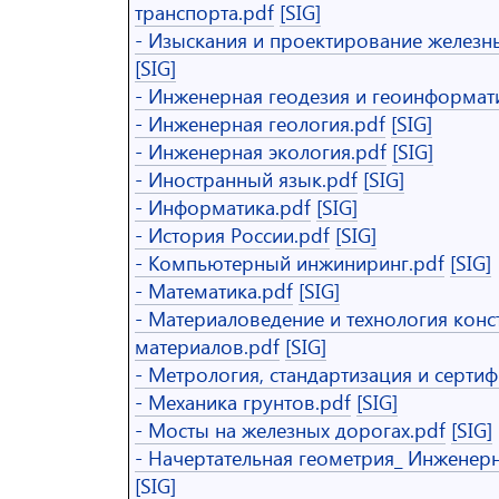
транспорта.pdf
[SIG]
- Изыскания и проектирование железн
[SIG]
- Инженерная геодезия и геоинформат
- Инженерная геология.pdf
[SIG]
- Инженерная экология.pdf
[SIG]
- Иностранный язык.pdf
[SIG]
- Информатика.pdf
[SIG]
- История России.pdf
[SIG]
- Компьютерный инжиниринг.pdf
[SIG]
- Математика.pdf
[SIG]
- Материаловедение и технология кон
материалов.pdf
[SIG]
- Метрология, стандартизация и серти
- Механика грунтов.pdf
[SIG]
- Мосты на железных дорогах.pdf
[SIG]
- Начертательная геометрия_ Инженерн
[SIG]