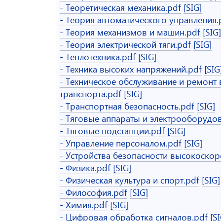
- Теоретическая механика.pdf
[SIG]
- Теория автоматического управления.
- Теория механизмов и машин.pdf
[SIG]
- Теория электрической тяги.pdf
[SIG]
- Теплотехника.pdf
[SIG]
- Техника высоких напряжений.pdf
[SIG
- Техническое обслуживание и ремонт
транспорта.pdf
[SIG]
- Транспортная безопасность.pdf
[SIG]
- Тяговые аппараты и электрооборудо
- Тяговые подстанции.pdf
[SIG]
- Управление персоналом.pdf
[SIG]
- Устройства безопасности высокоскор
- Физика.pdf
[SIG]
- Физическая культура и спорт.pdf
[SIG]
- Философия.pdf
[SIG]
- Химия.pdf
[SIG]
- Цифровая обработка сигналов.pdf
[S