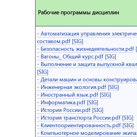
Рабочие программы дисциплин
- Автоматизация управления электри
составом.pdf
[SIG]
- Безопасность жизнедеятельности.pdf
- Вагоны_ Общий курс.pdf
[SIG]
- Выполнение и защита выпускной ква
[SIG]
- Детали машин и основы конструиров
- Инженерная экология.pdf
[SIG]
- Иностранный язык.pdf
[SIG]
- Информатика.pdf
[SIG]
- История России.pdf
[SIG]
- История транспорта России.pdf
[SIG]
- Клиентоориентированность.pdf
[SIG]
- Компьютерное моделирование экипа