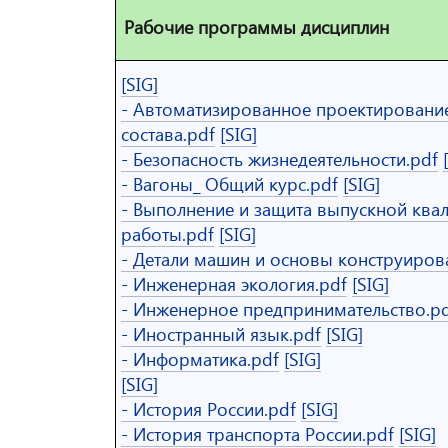
Рабочие программы дисциплин
[SIG]
- Автоматизированное проектировани
состава.pdf
[SIG]
- Безопасность жизнедеятельности.pdf
- Вагоны_ Общий курс.pdf
[SIG]
- Выполнение и защита выпускной кв
работы.pdf
[SIG]
- Детали машин и основы конструиров
- Инженерная экология.pdf
[SIG]
- Инженерное предпринимательство.p
- Иностранный язык.pdf
[SIG]
- Информатика.pdf
[SIG]
[SIG]
- История России.pdf
[SIG]
- История транспорта России.pdf
[SIG]